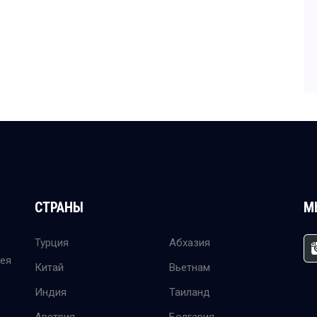
СТРАНЫ
М
Турция
Абхазия
дея
Китай
Вьетнам
Индия
Таиланд